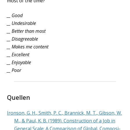
most of the time?
__ Good
__ Unde­si­ra­ble
__ Bet­ter than most
__ Dis­agreeable
__ Makes me content
__ Excel­lent
__ Enjoya­ble
__ Poor
Quellen
Iron­son, G. H., Smith, P. C., Bran­nick, M. T., Gib­son, W.
M., & Paul, K. B. (1989). Con­s­truc­tion of a Job in
Gene­ral Sca­le: A Com­pa­ri­son of Glo­bal, Com­po­si­