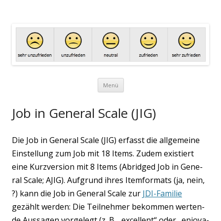
Arbeitszufriedenheit.net
Eine Website zum Thema Arbeitszufriedenheit
Zum Inhalt springen
Menü
Job in General Scale (JIG)
Die Job in Gene­ral Sca­le (JIG) erfasst die all­ge­mei­ne
Ein­stel­lung zum Job mit 18 Items. Zudem exis­tiert
eine Kurz­ver­si­on mit 8 Items (Abrid­ged Job in Gene­
ral Sca­le; AJIG). Auf­grund ihres Item­for­mats (ja, nein,
?) kann die Job in Gene­ral Sca­le zur
JDI-Fami­lie
gezählt wer­den: Die Teil­neh­mer bekom­men wer­ten­
de Aus­sa­gen vor­ge­legt (z. B. „excel­lent“ oder „enjoya­