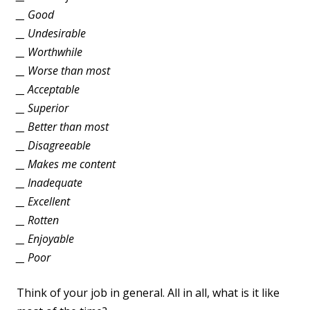
__ Good
__ Unde­si­ra­ble
__ Wort­hwhile
__ Worse than most
__ Acceptable
__ Superior
__ Bet­ter than most
__ Disagreeable
__ Makes me content
__ Inadequate
__ Excellent
__ Rotten
__ Enjoyable
__ Poor
Think of your job in gene­ral. All in all, what is it like