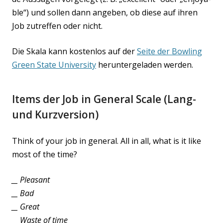
ble“) und sol­len dann ange­ben, ob die­se auf ihren
Job zutref­fen oder nicht.
Die Ska­la kann kos­ten­los auf der
Sei­te der Bow­ling
Green Sta­te Uni­ver­si­ty
her­un­ter­ge­la­den werden.
Items der Job in General Scale (Lang-
und Kurzversion)
Think of your job in gene­ral. All in all, what is it like
most of the time?
__ Plea­sant
__ Bad
__ Great
__ Was­te of time