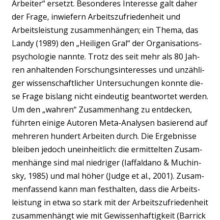
Arbei­ter“ ersetzt. Beson­de­res Inter­es­se galt daher
der Fra­ge, inwie­fern Arbeits­zu­frie­den­heit und
Arbeits­leis­tung zusam­men­hän­gen; ein The­ma, das
Lan­dy (1989) den „Hei­li­gen Gral“ der Orga­ni­sa­ti­ons­
psy­cho­lo­gie nann­te. Trotz des seit mehr als 80 Jah­
ren anhal­ten­den For­schungs­in­ter­es­ses und unzäh­li­
ger wis­sen­schaft­li­cher Unter­su­chun­gen konn­te die­
se Fra­ge bis­lang nicht ein­deu­tig beant­wor­tet wer­den.
Um den „wah­ren“ Zusam­men­hang zu ent­de­cken,
führ­ten eini­ge Autoren Meta-Ana­ly­sen basie­rend auf
meh­re­ren hun­dert Arbei­ten durch. Die Ergeb­nis­se
blei­ben jedoch unein­heit­lich: die ermit­tel­ten Zusam­
men­hän­ge sind mal nied­ri­ger (Iaf­fald­a­no & Much­in­
sky, 1985) und mal höher (Judge et al., 2001). Zusam­
men­fas­send kann man fest­hal­ten, dass die Arbeits­
leis­tung in etwa so stark mit der Arbeits­zu­frie­den­heit
zusam­men­hängt wie mit Gewis­sen­haf­tig­keit (Bar­rick