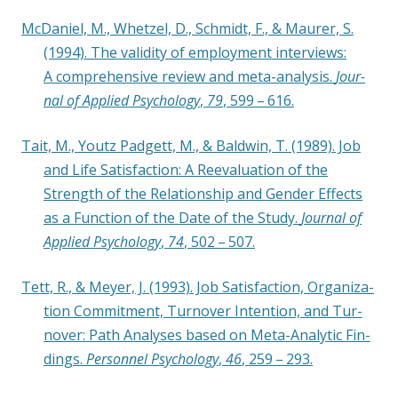
McDa­ni­el, M., Whet­zel, D., Schmidt, F., & Mau­rer, S.
(1994). The vali­di­ty of employ­ment inter­views:
A com­pre­hen­si­ve review and meta-ana­ly­sis.
Jour­
nal of Appli­ed Psy­cho­lo­gy
,
79
, 599 – 616.
Tait, M., Youtz Pad­gett, M., & Bald­win, T. (1989). Job
and Life Satis­fac­tion: A Reeva­lua­ti­on of the
Strength of the Rela­ti­onship and Gen­der Effects
as a Func­tion of the Date of the Stu­dy.
Jour­nal of
Appli­ed Psy­cho­lo­gy
,
74
, 502 – 507.
Tett, R., & Mey­er, J. (1993). Job Satis­fac­tion, Orga­niza­
ti­on Com­mit­ment, Tur­no­ver Inten­ti­on, and Tur­
no­ver: Path Ana­ly­ses based on Meta-Ana­ly­tic Fin­
dings.
Per­son­nel Psy­cho­lo­gy
,
46
, 259 – 293.