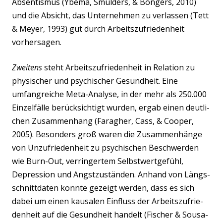
Absen­tis­mus (Ybe­ma, Smuld­ers, & Bon­gers, 2010)
und die Absicht, das Unter­neh­men zu ver­las­sen (Tett
& Mey­er, 1993) gut durch Arbeits­zu­frie­den­heit
vorhersagen.
Zwei­tens
steht Arbeits­zu­frie­den­heit in Rela­ti­on zu
phy­si­scher und psy­chi­scher Gesund­heit. Eine
umfang­rei­che Meta-Ana­ly­se, in der mehr als 250.000
Ein­zel­fäl­le berück­sich­tigt wur­den, ergab einen deut­li­
chen Zusam­men­hang (Farag­her, Cass, & Coo­per,
2005). Beson­ders groß waren die Zusam­men­hän­ge
von Unzu­frie­den­heit zu psy­chi­schen Beschwer­den
wie Burn-Out, ver­rin­ger­tem Selbst­wert­ge­fühl,
Depres­si­on und Angst­zu­stän­den. Anhand von Längs­
schnitt­da­ten konn­te gezeigt wer­den, dass es sich
dabei um einen kau­sa­len Ein­fluss der Arbeits­zu­frie­
den­heit auf die Gesund­heit han­delt (Fischer & Sou­sa-