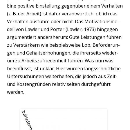
Eine posi­ti­ve Ein­stel­lung gegen­über einem Ver­hal­ten
(z. B. der Arbeit) ist dafür ver­ant­wort­lich, ob ich das
Ver­hal­ten aus­füh­re oder nicht. Das Moti­va­ti­ons­mo­
dell von Law­ler und Por­ter (Law­ler, 1973) hin­ge­gen
argu­men­tiert anders­her­um: Gute Leis­tun­gen füh­ren
zu Ver­stär­kern wie bei­spiels­wei­se Lob, Beför­de­run­
gen und Gehalts­er­hö­hun­gen, die ihrer­seits wie­der­
um zu Arbeits­zu­frie­den­heit füh­ren. Was nun was
beein­flusst, ist unklar. Hier wür­den längs­schnitt­li­che
Unter­su­chun­gen wei­ter­hel­fen, die jedoch aus Zeit-
und Kos­ten­grün­den rela­tiv sel­ten durch­ge­führt
werden.