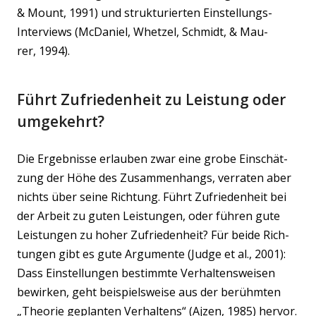
& Mount, 1991) und struk­tu­rier­ten Ein­stel­lungs-
Inter­views (McDa­ni­el, Whet­zel, Schmidt, & Mau­
rer, 1994).
Führt Zufriedenheit zu Leistung oder
umgekehrt?
Die Ergeb­nis­se erlau­ben zwar eine gro­be Ein­schät­
zung der Höhe des Zusam­men­hangs, ver­ra­ten aber
nichts über sei­ne Rich­tung. Führt Zufrie­den­heit bei
der Arbeit zu guten Leis­tun­gen, oder füh­ren gute
Leis­tun­gen zu hoher Zufrie­den­heit? Für bei­de Rich­
tun­gen gibt es gute Argu­men­te (Judge et al., 2001):
Dass Ein­stel­lun­gen bestimm­te Ver­hal­tens­wei­sen
bewir­ken, geht bei­spiels­wei­se aus der berühm­ten
„Theo­rie geplan­ten Ver­hal­tens“ (Ajzen, 1985) her­vor.