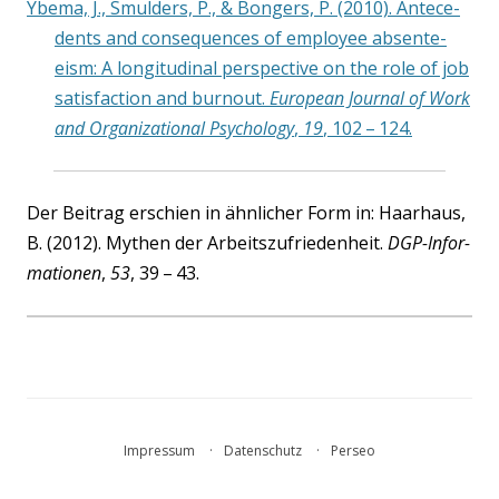
Ybe­ma, J., Smuld­ers, P., & Bon­gers, P. (2010). Ante­ce­
dents and con­se­quen­ces of employee absen­te­
eism: A lon­gi­tu­di­nal per­spec­ti­ve on the role of job
satis­fac­tion and burn­out.
Euro­pean Jour­nal of Work
and Orga­niza­tio­nal Psy­cho­lo­gy
,
19
, 102 – 124.
Der Bei­trag erschien in ähn­li­cher Form in: Haar­haus,
B. (2012). Mythen der Arbeits­zu­frie­den­heit.
DGP-Infor­
ma­tio­nen
,
53
, 39 – 43.
Impressum
Datenschutz
Perseo