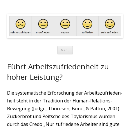
Arbeitszufriedenheit.net
Eine Website zum Thema Arbeitszufriedenheit
Zum Inhalt springen
Menü
Führt Arbeitszufriedenheit zu
hoher Leistung?
Die sys­te­ma­ti­sche Erfor­schung der Arbeits­zu­frie­den­
heit steht in der Tra­di­ti­on der Human-Rela­ti­ons-
Bewe­gung (Judge, Tho­re­sen, Bono, & Pat­ton, 2001):
Zucker­brot und Peit­sche des Tay­lo­ris­mus wur­den
durch das Cre­do „Nur zufrie­de­ne Arbei­ter sind gute