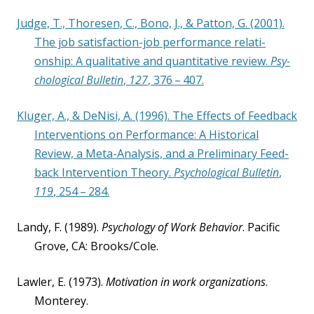
Judge, T., Tho­re­sen, C., Bono, J., & Pat­ton, G. (2001).
The job satis­fac­tion-job per­for­mance rela­ti­
onship: A qua­li­ta­ti­ve and quan­ti­ta­ti­ve review.
Psy­
cho­lo­gi­cal Bul­le­tin
,
127
, 376 – 407.
Klu­ger, A., & DeNi­si, A. (1996). The Effects of Feed­back
Inter­ven­ti­ons on Per­for­mance: A His­to­ri­cal
Review, a Meta-Ana­ly­sis, and a Preli­mi­na­ry Feed­
back Inter­ven­ti­on Theo­ry.
Psy­cho­lo­gi­cal Bul­le­tin
,
119
, 254 – 284.
Lan­dy, F. (1989).
Psy­cho­lo­gy of Work Beha­vi­or
. Paci­fic
Gro­ve, CA: Brooks/Cole.
Law­ler, E. (1973).
Moti­va­ti­on in work orga­niza­ti­ons
.
Mon­terey.