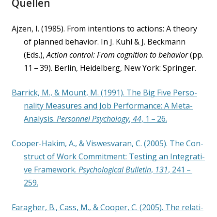
Quellen
Ajzen, I. (1985). From inten­ti­ons to actions: A theo­ry
of plan­ned beha­vi­or. In J. Kuhl & J. Beck­mann
(Eds.),
Action con­trol: From cogni­ti­on to beha­vi­or
(pp.
11 – 39). Ber­lin, Hei­del­berg, New York: Springer.
Bar­rick, M., & Mount, M. (1991). The Big Five Per­so­
na­li­ty Mea­su­res and Job Per­for­mance: A Meta-
Ana­ly­sis.
Per­son­nel Psy­cho­lo­gy
,
44
, 1 – 26.
Coo­per-Hakim, A., & Vis­wes­va­ran, C. (2005). The Con­
s­truct of Work Com­mit­ment: Test­ing an Inte­gra­ti­
ve Frame­work.
Psy­cho­lo­gi­cal Bul­le­tin
,
131
, 241 –
259.
Farag­her, B., Cass, M., & Coo­per, C. (2005). The rela­ti­