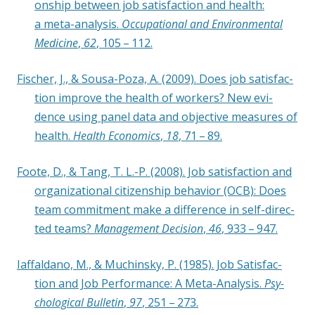
onship bet­ween job satis­fac­tion and health:
a meta-ana­ly­sis.
Occu­pa­tio­nal and Envi­ron­men­tal
Medi­ci­ne
,
62
, 105 – 112.
Fischer, J., & Sou­sa-Poza, A. (2009). Does job satis­fac­
tion impro­ve the health of workers? New evi­
dence using panel data and objec­ti­ve mea­su­res of
health.
Health Eco­no­mics
,
18
, 71 – 89.
Foo­te, D., & Tang, T. L.-P. (2008). Job satis­fac­tion and
orga­niza­tio­nal citi­zen­ship beha­vi­or (OCB): Does
team com­mit­ment make a dif­fe­rence in self-direc­
ted teams?
Manage­ment Decis­i­on
,
46
, 933 – 947.
Iaf­fald­a­no, M., & Much­in­sky, P. (1985). Job Satis­fac­
tion and Job Per­for­mance: A Meta-Ana­ly­sis.
Psy­
cho­lo­gi­cal Bul­le­tin
,
97
, 251 – 273.