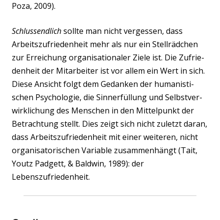
Poza, 2009).
Schluss­end­lich
soll­te man nicht ver­ges­sen, dass
Arbeits­zu­frie­den­heit mehr als nur ein Stell­räd­chen
zur Errei­chung orga­ni­sa­tio­na­ler Zie­le ist. Die Zufrie­
den­heit der Mit­ar­bei­ter ist vor allem ein Wert in sich.
Die­se Ansicht folgt dem Gedan­ken der huma­nis­ti­
schen Psy­cho­lo­gie, die Sinn­erfül­lung und Selbst­ver­
wirk­li­chung des Men­schen in den Mit­tel­punkt der
Betrach­tung stellt. Dies zeigt sich nicht zuletzt dar­an,
dass Arbeits­zu­frie­den­heit mit einer wei­te­ren, nicht
orga­ni­sa­to­ri­schen Varia­ble zusam­men­hängt (Tait,
Youtz Pad­gett, & Bald­win, 1989): der
Lebenszufriedenheit.