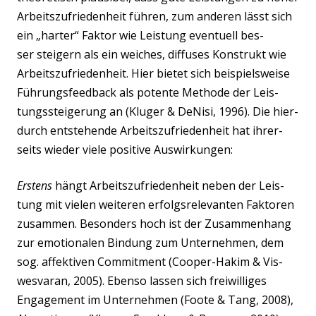
Arbeits­zu­frie­den­heit füh­ren, zum ande­ren lässt sich
ein „har­ter“ Fak­tor wie Leis­tung even­tu­ell bes­
ser stei­gern als ein wei­ches, dif­fu­ses Kon­strukt wie
Arbeits­zu­frie­den­heit. Hier bie­tet sich bei­spiels­wei­se
Füh­rungs­feed­back als poten­te Metho­de der Leis­
tungs­stei­ge­rung an (Klu­ger & DeNi­si, 1996). Die hier­
durch ent­ste­hen­de Arbeits­zu­frie­den­heit hat ihrer­
seits wie­der vie­le posi­ti­ve Auswirkungen:
Ers­tens
hängt Arbeits­zu­frie­den­heit neben der Leis­
tung mit vie­len wei­te­ren erfolgs­re­le­van­ten Fak­to­ren
zusam­men. Beson­ders hoch ist der Zusam­men­hang
zur emo­tio­na­len Bin­dung zum Unter­neh­men, dem
sog. affek­ti­ven Com­mit­ment (Coo­per-Hakim & Vis­
wes­va­ran, 2005). Eben­so las­sen sich frei­wil­li­ges
Enga­ge­ment im Unter­neh­men (Foo­te & Tang, 2008),