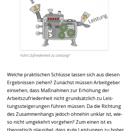
Führt Zufrie­den­heit zu Leistung?
Wel­che prak­ti­schen Schlüs­se las­sen sich aus die­sen
Ergeb­nis­sen zie­hen? Zunächst müs­sen Arbeit­ge­ber
ein­se­hen, dass Maß­nah­men zur Erhö­hung der
Arbeits­zu­frie­den­heit nicht grund­sätz­lich zu Leis­
tungs­stei­ge­run­gen füh­ren müs­sen. Da die Rich­tung
des Zusam­men­hangs jedoch ohne­hin unklar ist, wie­
so nicht umge­kehrt vor­ge­hen? Zum einen ist es
theo­re­tisch plau­si­bel, dass gute Leis­tun­gen zu hoher