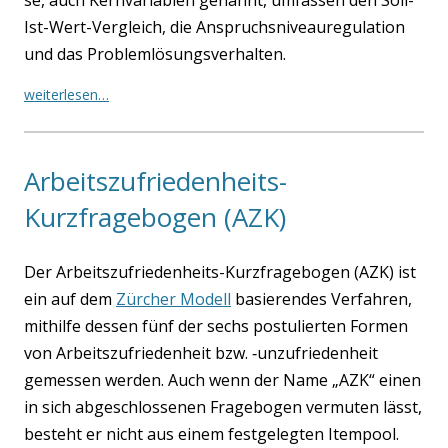
se, auch Kern­va­ria­blen genannt, umfas­sen den Soll-
Ist-Wert-Ver­gleich, die Anspruchs­ni­veau­re­gu­la­ti­on
und das Pro­blem­lö­sungs­ver­hal­ten.
wei­ter­le­sen…
Arbeitszufriedenheits-
Kurzfragebogen (AZK)
Der Arbeits­zu­frie­den­heits-Kurz­fra­ge­bo­gen (AZK) ist
ein auf dem
Zür­cher Modell
basie­ren­des Ver­fah­ren,
mit­hil­fe des­sen fünf der sechs pos­tu­lier­ten For­men
von Arbeits­zu­frie­den­heit bzw. ‑unzu­frie­den­heit
gemes­sen wer­den. Auch wenn der Name „AZK“ einen
in sich abge­schlos­se­nen Fra­ge­bo­gen ver­mu­ten lässt,
besteht er nicht aus einem fest­ge­leg­ten Item­po­ol.