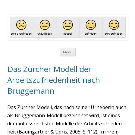
Arbeitszufriedenheit.net
Eine Website zum Thema Arbeitszufriedenheit
Zum Inhalt springen
Menü
Das Zürcher Modell der
Arbeitszufriedenheit nach
Bruggemann
Das Zür­cher Modell, das nach sei­ner Urhe­be­rin auch
als Brug­ge­mann-Modell bezeich­net wird, ist eines
der ein­fluss­reichs­ten Model­le der Arbeits­zu­frie­den­
heit (Baum­gart­ner & Udris, 2005, S. 112). In ihrem