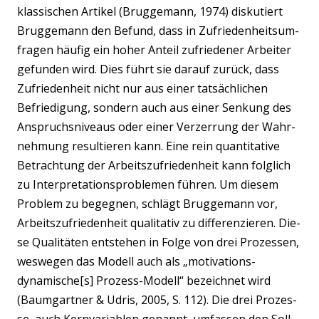
klas­si­schen Arti­kel (Brug­ge­mann, 1974) dis­ku­tiert
Brug­ge­mann den Befund, dass in Zufrie­den­heits­um­
fra­gen häu­fig ein hoher Anteil zufrie­de­ner Arbei­ter
gefun­den wird. Dies führt sie dar­auf zurück, dass
Zufrie­den­heit nicht nur aus einer tat­säch­li­chen
Befrie­di­gung, son­dern auch aus einer Sen­kung des
Anspruchs­ni­veaus oder einer Ver­zer­rung der Wahr­
neh­mung resul­tie­ren kann. Eine rein quan­ti­ta­ti­ve
Betrach­tung der Arbeits­zu­frie­den­heit kann folg­lich
zu Inter­pre­ta­ti­ons­pro­ble­men füh­ren. Um die­sem
Pro­blem zu begeg­nen, schlägt Brug­ge­mann vor,
Arbeits­zu­frie­den­heit qua­li­ta­tiv zu dif­fe­ren­zie­ren. Die­
se Qua­li­tä­ten ent­ste­hen in Fol­ge von drei Pro­zes­sen,
wes­we­gen das Modell auch als „motivations-
dynamische[s] Pro­zess-Modell“ bezeich­net wird
(Baum­gart­ner & Udris, 2005, S. 112). Die drei Pro­zes­