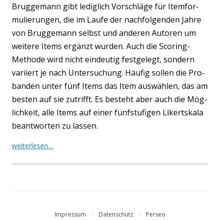
Brug­ge­mann gibt ledig­lich Vor­schlä­ge für Item­for­
mu­lie­run­gen, die im Lau­fe der nach­fol­gen­den Jah­re
von Brug­ge­mann selbst und ande­ren Autoren um
wei­te­re Items ergänzt wur­den. Auch die Scoring-
Metho­de wird nicht ein­deu­tig fest­ge­legt, son­dern
vari­iert je nach Unter­su­chung. Häu­fig sol­len die Pro­
ban­den unter fünf Items das Item aus­wäh­len, das am
bes­ten auf sie zutrifft. Es besteht aber auch die Mög­
lich­keit, alle Items auf einer fünf­stu­fi­gen Likert­ska­la
beant­wor­ten zu las­sen.
wei­ter­le­sen…
Impressum
Datenschutz
Perseo